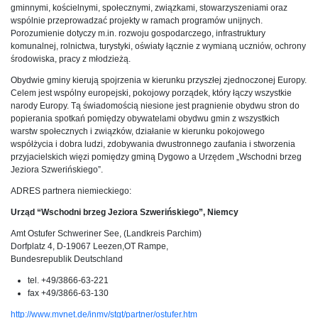
gminnymi, kościelnymi, społecznymi, związkami, stowarzyszeniami oraz
wspólnie przeprowadzać projekty w ramach programów unijnych.
Porozumienie dotyczy m.in. rozwoju gospodarczego, infrastruktury
komunalnej, rolnictwa, turystyki, oświaty łącznie z wymianą uczniów, ochrony
środowiska, pracy z młodzieżą.
Obydwie gminy kierują spojrzenia w kierunku przyszłej zjednoczonej Europy.
Celem jest wspólny europejski, pokojowy porządek, który łączy wszystkie
narody Europy. Tą świadomością niesione jest pragnienie obydwu stron do
popierania spotkań pomiędzy obywatelami obydwu gmin z wszystkich
warstw społecznych i związków, działanie w kierunku pokojowego
współżycia i dobra ludzi, zdobywania dwustronnego zaufania i stworzenia
przyjacielskich więzi pomiędzy gminą Dygowo a Urzędem „Wschodni brzeg
Jeziora Szwerińskiego”.
ADRES partnera niemieckiego:
Urząd “Wschodni brzeg Jeziora Szwerińskiego”, Niemcy
Amt Ostufer Schweriner See, (Landkreis Parchim)
Dorfplatz 4, D-19067 Leezen,OT Rampe,
Bundesrepublik Deutschland
tel. +49/3866-63-221
fax +49/3866-63-130
http://www.mvnet.de/inmv/stgt/partner/ostufer.htm