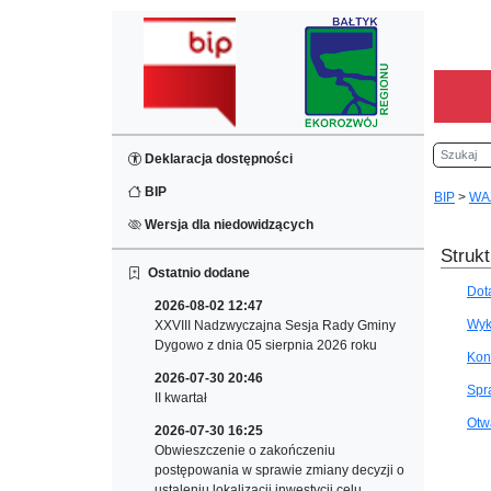
Szukaj
Deklaracja dostępności
BIP
BIP
>
WA
Wersja dla niedowidzących
Strukt
Ostatnio dodane
Dot
2026-08-02 12:47
Wyk
XXVIII Nadzwyczajna Sesja Rady Gminy
Dygowo z dnia 05 sierpnia 2026 roku
Kon
2026-07-30 20:46
Spr
II kwartał
Otw
2026-07-30 16:25
Obwieszczenie o zakończeniu
postępowania w sprawie zmiany decyzji o
ustaleniu lokalizacji inwestycji celu