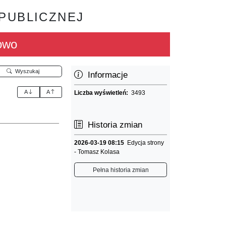
 PUBLICZNEJ
owo
Wyszukaj
Informacje
A
A
Liczba wyświetleń:
3493
Historia zmian
2026-03-19 08:15
Edycja strony
- Tomasz Kolasa
Pełna historia zmian