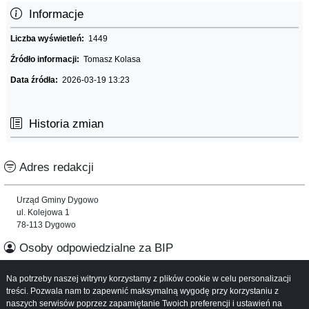
Informacje
Liczba wyświetleń:
1449
Źródło informacji:
Tomasz Kolasa
Data źródła:
2026-03-19 13:23
Historia zmian
Adres redakcji
Urząd Gminy Dygowo
ul. Kolejowa 1
78-113 Dygowo
Osoby odpowiedzialne za BIP
Na potrzeby naszej witryny korzystamy z plików cookie w celu personalizacji
Informacje o serwisie
treści. Pozwala nam to zapewnić maksymalną wygodę przy korzystaniu z
naszych serwisów poprzez zapamiętanie Twoich preferencji i ustawień na