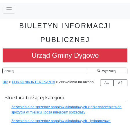
BIULETYN INFORMACJI
PUBLICZNEJ
Urząd Gminy Dygowo
Szukaj
Wyszukaj
BIP
>
PORADNIK INTERESANTA
>
Zezwolenia na alkohol
A
A
Struktura bieżącej kategorii
Zezwolenie na sprzedaż napojów alkoholowych z przeznaczeniem do
spożycia w miejscu i poza miejscem sprzedaży
Zezwolenie na sprzedaż napojów alkoholowych - jednorazowe