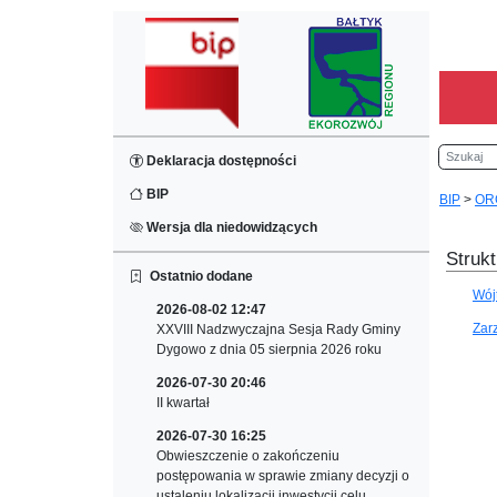
Szukaj
Deklaracja dostępności
BIP
BIP
>
OR
Wersja dla niedowidzących
Strukt
Ostatnio dodane
Wój
2026-08-02 12:47
Zar
XXVIII Nadzwyczajna Sesja Rady Gminy
Dygowo z dnia 05 sierpnia 2026 roku
2026-07-30 20:46
II kwartał
2026-07-30 16:25
Obwieszczenie o zakończeniu
postępowania w sprawie zmiany decyzji o
ustaleniu lokalizacji inwestycji celu