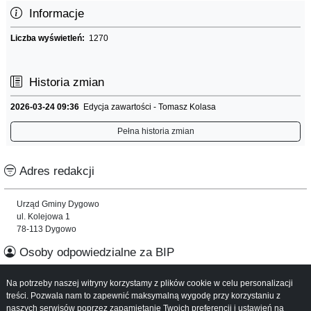
Informacje
Liczba wyświetleń:
1270
Historia zmian
2026-03-24 09:36
Edycja zawartości - Tomasz Kolasa
Pełna historia zmian
Adres redakcji
Urząd Gminy Dygowo
ul. Kolejowa 1
78-113 Dygowo
Osoby odpowiedzialne za BIP
Na potrzeby naszej witryny korzystamy z plików cookie w celu personalizacji
Informacje o serwisie
treści. Pozwala nam to zapewnić maksymalną wygodę przy korzystaniu z
naszych serwisów poprzez zapamiętanie Twoich preferencji i ustawień na