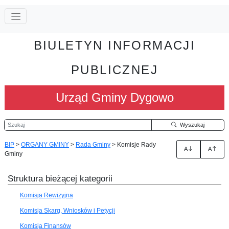
BIULETYN INFORMACJI
PUBLICZNEJ
Urząd Gminy Dygowo
Szukaj
Wyszukaj
BIP
>
ORGANY GMINY
>
Rada Gminy
>
Komisje Rady
A
A
Gminy
Struktura bieżącej kategorii
Komisja Rewizyjna
Komisja Skarg, Wniosków i Petycji
Komisja Finansów