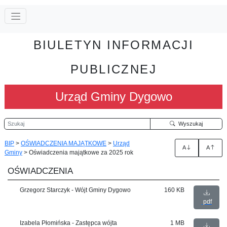
BIULETYN INFORMACJI
PUBLICZNEJ
Urząd Gminy Dygowo
Szukaj
Wyszukaj
BIP
>
OŚWIADCZENIA MAJĄTKOWE
>
Urząd
A
A
Gminy
>
Oświadczenia majątkowe za 2025 rok
OŚWIADCZENIA
Grzegorz Starczyk - Wójt Gminy Dygowo
160 KB
pdf
Izabela Płomińska - Zastępca wójta
1 MB