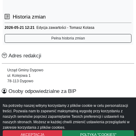
Historia zmian
2026-05-21 12:21
Edycja zawartości - Tomasz Kolasa
Pełna historia zmian
Adres redakcji
Urząd Gminy Dygowo
ul. Kolejowa 1
78-113 Dygowo
Osoby odpowiedzialne za BIP
Na potrzeby naszej witryny korzystamy z plików cookie w celu personalizacji
Informacje o serwisie
treści. Pozwala nam to zapewnić maksymalną wygodę przy korzystaniu z
naszych serwisów poprzez zapamiętanie Twoich preferencji i ustawień na
Mapa serwisu
naszych stronach. Możesz w każdej chwili zmienić ustawienia przeglądarki w
Instrukcja obsługi
zakresie korzystania z plików cookies.
AKCEPTACJA
POLTYKA "COOKIES"