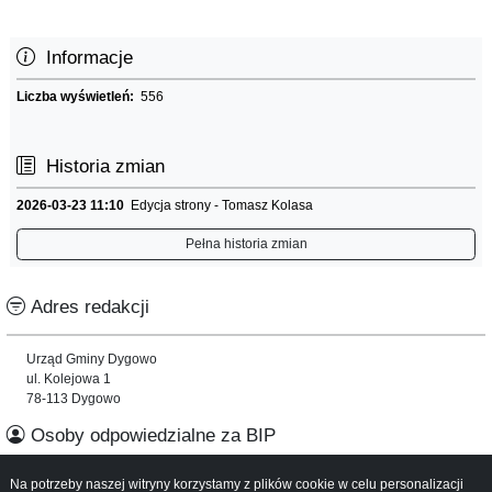
Informacje
Liczba wyświetleń:
556
Historia zmian
2026-03-23 11:10
Edycja strony - Tomasz Kolasa
Pełna historia zmian
Adres redakcji
Urząd Gminy Dygowo
ul. Kolejowa 1
78-113 Dygowo
Osoby odpowiedzialne za BIP
Na potrzeby naszej witryny korzystamy z plików cookie w celu personalizacji
Informacje o serwisie