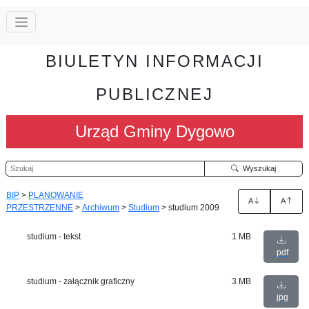
BIULETYN INFORMACJI
PUBLICZNEJ
Urząd Gminy Dygowo
Szukaj
Wyszukaj
BIP
>
PLANOWANIE
A
A
PRZESTRZENNE
>
Archiwum
>
Studium
>
studium 2009
studium - tekst
1 MB
pdf
studium - załącznik graficzny
3 MB
jpg