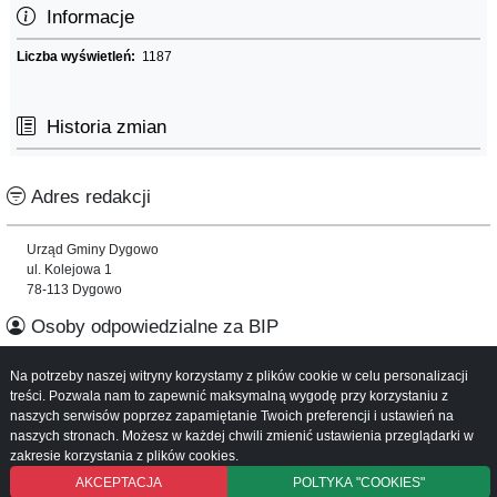
Informacje
Liczba wyświetleń:
1187
Historia zmian
Adres redakcji
Urząd Gminy Dygowo
ul. Kolejowa 1
78-113 Dygowo
Osoby odpowiedzialne za BIP
Na potrzeby naszej witryny korzystamy z plików cookie w celu personalizacji
Informacje o serwisie
treści. Pozwala nam to zapewnić maksymalną wygodę przy korzystaniu z
naszych serwisów poprzez zapamiętanie Twoich preferencji i ustawień na
Mapa serwisu
naszych stronach. Możesz w każdej chwili zmienić ustawienia przeglądarki w
Instrukcja obsługi
zakresie korzystania z plików cookies.
AKCEPTACJA
POLTYKA "COOKIES"