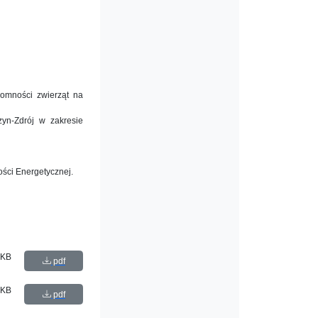
omności zwierząt na
yn-Zdrój w zakresie
ści Energetycznej.
 KB
pdf
 KB
pdf