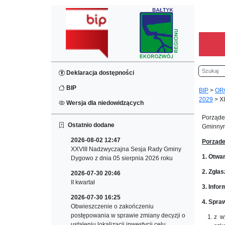
Szukaj
Deklaracja dostępności
BIP
BIP
>
OR
2029
>
X
Wersja dla niedowidzących
Porządek
Ostatnio dodane
Gminnym 
2026-08-02 12:47
Porząde
XXVIII Nadzwyczajna Sesja Rady Gminy
1. Otwar
Dygowo z dnia 05 sierpnia 2026 roku
2. Zgłas
2026-07-30 20:46
II kwartał
3. Infor
2026-07-30 16:25
4. Spra
Obwieszczenie o zakończeniu
postępowania w sprawie zmiany decyzji o
z w
ustaleniu lokalizacji inwestycji celu