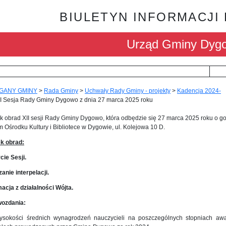
BIULETYN INFORMACJI
Urząd Gminy Dyg
GANY GMINY
>
Rada Gminy
>
Uchwały Rady Gminy - projekty
>
Kadencja 2024-
II Sesja Rady Gminy Dygowo z dnia 27 marca 2025 roku
 obrad XII sesji Rady Gminy Dygowo, która odbędzie się 27 marca 2025 roku o go
Ośrodku Kultury i Bibliotece w Dygowie, ul. Kolejowa 10 D.
k obrad:
cie Sesji.
zanie interpelacji.
macja z działalności Wójta.
wozdania:
ysokości średnich wynagrodzeń nauczycieli na poszczególnych stopniach 