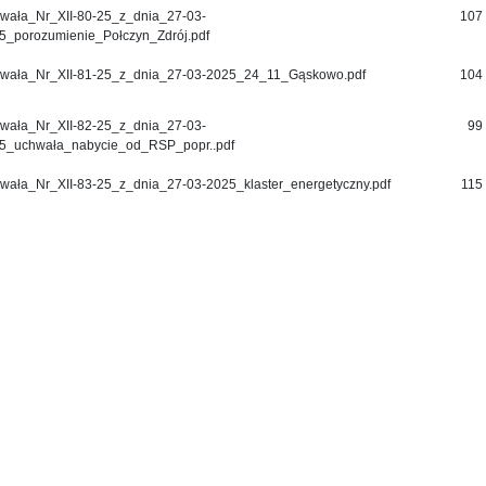
wała_Nr_XII-80-25_z_dnia_27-03-
107
5_porozumienie_Połczyn_Zdrój.pdf
wała_Nr_XII-81-25_z_dnia_27-03-2025_24_11_Gąskowo.pdf
104
wała_Nr_XII-82-25_z_dnia_27-03-
99
5_uchwała_nabycie_od_RSP_popr..pdf
wała_Nr_XII-83-25_z_dnia_27-03-2025_klaster_energetyczny.pdf
115