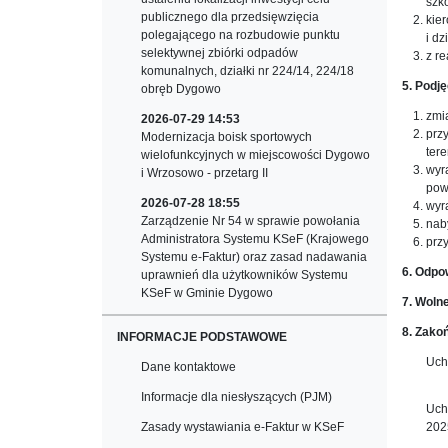
szk
publicznego dla przedsięwzięcia
kie
polegającego na rozbudowie punktu
i dz
selektywnej zbiórki odpadów
z re
komunalnych, działki nr 224/14, 224/18
5. Podj
obręb Dygowo
zmi
2026-07-29 14:53
prz
Modernizacja boisk sportowych
ter
wielofunkcyjnych w miejscowości Dygowo
wyr
i Wrzosowo - przetarg II
pow
2026-07-28 18:55
wyr
Zarządzenie Nr 54 w sprawie powołania
nab
Administratora Systemu KSeF (Krajowego
prz
Systemu e-Faktur) oraz zasad nadawania
6. Odpow
uprawnień dla użytkowników Systemu
KSeF w Gminie Dygowo
7. Wolne
8. Zako
INFORMACJE PODSTAWOWE
Uch
Dane kontaktowe
Informacje dla niesłyszących (PJM)
Uch
Zasady wystawiania e-Faktur w KSeF
202