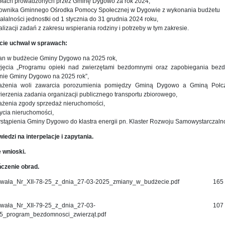
ołach prowadzonych przez Gminę Dygowo za rok 2024,
rownika Gminnego Ośrodka Pomocy Społecznej w Dygowie z wykonania budżetu
iałalności jednostki od 1 stycznia do 31 grudnia 2024 roku,
alizacji zadań z zakresu wspierania rodziny i potrzeby w tym zakresie.
ęcie uchwał w sprawach:
an w budżecie Gminy Dygowo na 2025 rok,
yjęcia „Programu opieki nad zwierzętami bezdomnymi oraz zapobiegania bezd
enie Gminy Dygowo na 2025 rok”,
ażenia woli zawarcia porozumienia pomiędzy Gminą Dygowo a Gminą Połcz
ierzenia zadania organizacji publicznego transportu zbiorowego,
ażenia zgody sprzedaż nieruchomości,
ycia nieruchomości,
ystąpienia Gminy Dygowo do klastra energii pn. Klaster Rozwoju Samowystarczalno
iedzi na interpelacje i zapytania.
 wnioski.
ńczenie obrad.
wała_Nr_XII-78-25_z_dnia_27-03-2025_zmiany_w_budżecie.pdf
165
wała_Nr_XII-79-25_z_dnia_27-03-
107
5_program_bezdomnosci_zwierząt.pdf