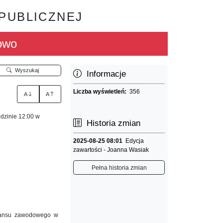
 PUBLICZNEJ
owo
Wyszukaj
Informacje
Liczba wyświetleń:
356
A
A
dzinie 12:00 w
Historia zmian
2025-08-25 08:01
Edycja
zawartości - Joanna Wasiak
Pełna historia zmian
awansu zawodowego w