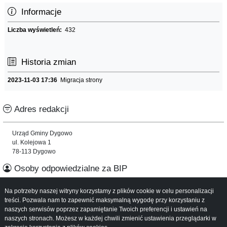
Informacje
Liczba wyświetleń:
432
Historia zmian
2023-11-03 17:36
Migracja strony
Adres redakcji
Urząd Gminy Dygowo
ul. Kolejowa 1
78-113 Dygowo
Osoby odpowiedzialne za BIP
Na potrzeby naszej witryny korzystamy z plików cookie w celu personalizacji
Informacje o serwisie
treści. Pozwala nam to zapewnić maksymalną wygodę przy korzystaniu z
naszych serwisów poprzez zapamiętanie Twoich preferencji i ustawień na
Mapa serwisu
naszych stronach. Możesz w każdej chwili zmienić ustawienia przeglądarki w