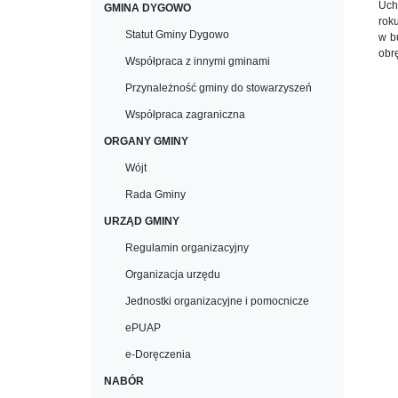
Uch
GMINA DYGOWO
rok
Statut Gminy Dygowo
w b
obr
Współpraca z innymi gminami
Przynależność gminy do stowarzyszeń
Współpraca zagraniczna
ORGANY GMINY
Wójt
Rada Gminy
URZĄD GMINY
Regulamin organizacyjny
Organizacja urzędu
Jednostki organizacyjne i pomocnicze
ePUAP
e-Doręczenia
NABÓR