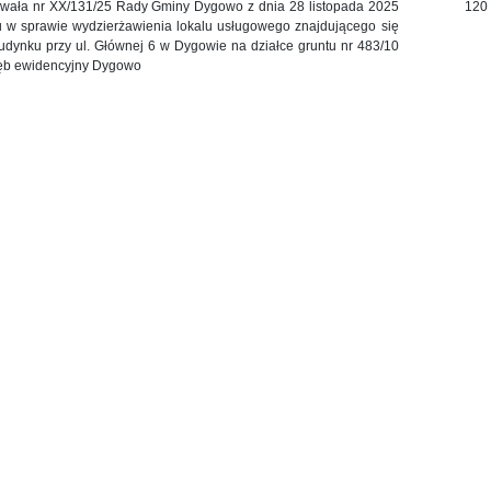
wała nr XX/131/25 Rady Gminy Dygowo z dnia 28 listopada 2025
120
u w sprawie wydzierżawienia lokalu usługowego znajdującego się
udynku przy ul. Głównej 6 w Dygowie na działce gruntu nr 483/10
ęb ewidencyjny Dygowo