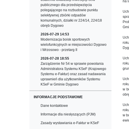
na 
publicznego dla przedsięwzięcia
polegającego na rozbudowie punktu
Uch
selektywnej zbiórki odpadów
spr
komunalnych, działki nr 224/14, 224/18
Pro
obręb Dygowo
Gmi
2026-07-29 14:53
Uch
Modernizacja boisk sportowych
rok
wielofunkcyjnych w miejscowości Dygowo
Dy
i Wrzosowo - przetarg II
Uch
2026-07-28 18:55
rok
Zarządzenie Nr 54 w sprawie powołania
gru
Administratora Systemu KSeF (Krajowego
Systemu e-Faktur) oraz zasad nadawania
Uch
uprawnień dla użytkowników Systemu
rok
KSeF w Gminie Dygowo
w b
obr
INFORMACJE PODSTAWOWE
Uch
Dane kontaktowe
rok
Informacje dla niesłyszących (PJM)
w b
ewi
Zasady wystawiania e-Faktur w KSeF