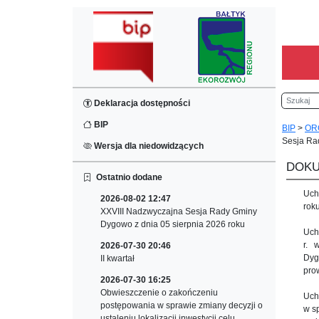
Szukaj
Deklaracja dostępności
BIP
BIP
>
OR
Sesja Ra
Wersja dla niedowidzących
DOKU
Ostatnio dodane
Uch
2026-08-02 12:47
rok
XXVIII Nadzwyczajna Sesja Rady Gminy
Dygowo z dnia 05 sierpnia 2026 roku
Uch
r. 
2026-07-30 20:46
Dy
II kwartał
pro
2026-07-30 16:25
Obwieszczenie o zakończeniu
Uch
postępowania w sprawie zmiany decyzji o
w s
ustaleniu lokalizacji inwestycji celu