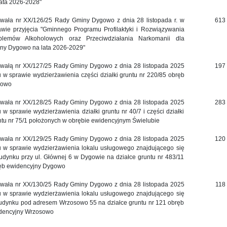
lata 2026-2028"
wała nr XX/126/25 Rady Gminy Dygowo z dnia 28 listopada r. w
613
awie przyjęcia "Gminnego Programu Profilaktyki i Rozwiązywania
blemów Alkoholowych oraz Przeciwdziałania Narkomanii dla
ny Dygowo na lata 2026-2029"
wałą nr XX/127/25 Rady Gminy Dygowo z dnia 28 listopada 2025
197
u w sprawie wydzierżawienia części działki gruntu nr 220/85 obręb
gowo
wała nr XX/128/25 Rady Gminy Dygowo z dnia 28 listopada 2025
283
u w sprawie wydzierżawienia działki gruntu nr 40/7 i części działki
ntu nr 75/1 położonych w obrębie ewidencyjnym Świelubie
wała nr XX/129/25 Rady Gminy Dygowo z dnia 28 listopada 2025
120
u w sprawie wydzierżawienia lokalu usługowego znajdującego się
udynku przy ul. Głównej 6 w Dygowie na działce gruntu nr 483/11
ęb ewidencyjny Dygowo
wała nr XX/130/25 Rady Gminy Dygowo z dnia 28 listopada 2025
118
u w sprawie wydzierżawienia lokalu usługowego znajdującego się
udynku pod adresem Wrzosowo 55 na działce gruntu nr 121 obręb
dencyjny Wrzosowo