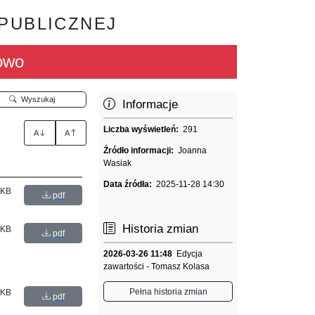
 PUBLICZNEJ
owo
Wyszukaj
Informacje
Liczba wyświetleń:
291
A
A
Źródło informacji:
Joanna
Wasiak
Data źródła:
2025-11-28 14:30
 KB
pdf
Historia zmian
 KB
pdf
2026-03-26 11:48
Edycja
zawartości - Tomasz Kolasa
Pełna historia zmian
 KB
pdf