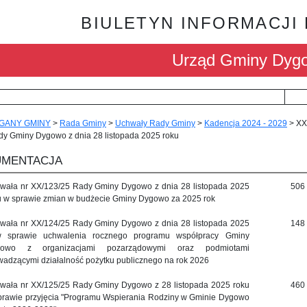
BIULETYN INFORMACJI
Urząd Gminy Dyg
GANY GMINY
>
Rada Gminy
>
Uchwały Rady Gminy
>
Kadencja 2024 - 2029
>
XX
dy Gminy Dygowo z dnia 28 listopada 2025 roku
MENTACJA
wała nr XX/123/25 Rady Gminy Dygowo z dnia 28 listopada 2025
506
u w sprawie zmian w budżecie Gminy Dygowo za 2025 rok
wała nr XX/124/25 Rady Gminy Dygowo z dnia 28 listopada 2025
148
w sprawie uchwalenia rocznego programu współpracy Gminy
gowo z organizacjami pozarządowymi oraz podmiotami
wadzącymi działalność pożytku publicznego na rok 2026
wała nr XX/125/25 Rady Gminy Dygowo z 28 listopada 2025 roku
460
prawie przyjęcia "Programu Wspierania Rodziny w Gminie Dygowo