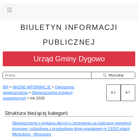
BIULETYN INFORMACJI
PUBLICZNEJ
Urząd Gminy Dygowo
Szukaj
Wyszukaj
BIP
>
WAŻNE INFORMACJE
>
Ogłoszenia,
obwieszczenia
>
Obwieszczenia instytucji
A
A
zewnętrznych
>
rok 2026
Struktura bieżącej kategorii
Obwieszczenie o wydaniu decyzji o zezwoleniu na realizację inwestycji
drogowej: rozbudowa z przebudową drogi powiatowej nr 3335Z relacji
Włościbórz - Wrzosowo