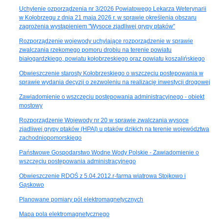
Uchylenie ozporządzenia nr 3/2026 Powiatowego Lekarza Weterynarii
w Kołobrzegu z dnia 21 maja 2026 r. w sprawie określenia obszaru
zagrożenia wystąpieniem "Wysoce zjadliwej grypy ptaków"
Rozporządzenie wojewody uchylające rozporządzenie w sprawie
zwalczania rzekomego pomoru drobiu na terenie powiatu
białogardzkiego, powiatu kołobrzeskiego oraz powiatu koszalińskiego
Obwieszczenie starosty Kołobrzeskiego o wszczęciu postępowania w
sprawie wydania decyzji o zezwoleniu na realizację inwestycji drogowej
Zawiadomienie o wszczęciu postępowania administracyjnego - obiekt
mostowy
Rozporządzenie Wojewody nr 20 w sprawie zwalczania wysoce
zjadliwej grypy ptaków (HPAI) u ptaków dzikich na terenie województwa
zachodniopomorskiego
Państwowe Gospodarstwo Wodne Wody Polskie - Zawiadomienie o
wszczęciu postępowania administracyjnego
Obwieszczenie RDOŚ z 5.04.2012.r-farma wiatrowa Stojkowo i
Gąskowo
Planowane pomiary pól elektromagnetycznych
Mapa pola elektromagnetycznego