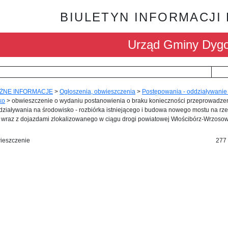
BIULETYN INFORMACJI
Urząd Gminy Dyg
ŻNE INFORMACJE
>
Ogłoszenia, obwieszczenia
>
Postępowania - oddziaływanie
ko
>
obwieszczenie o wydaniu postanowienia o braku konieczności przeprowadze
ziaływania na środowisko - rozbiórka istniejącego i budowa nowego mostu na rz
, wraz z dojazdami zlokalizowanego w ciągu drogi powiatowej Włościbórz-Wrzoso
ieszczenie
277