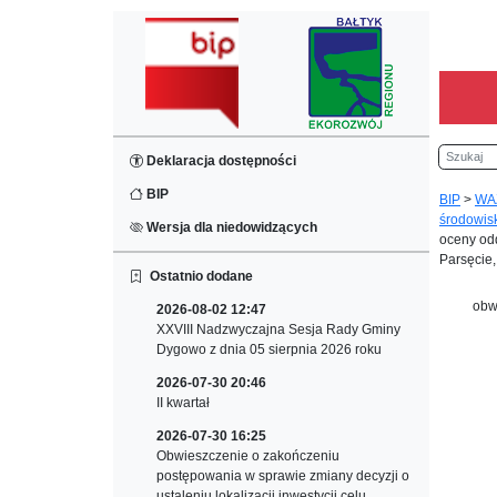
Szukaj
Deklaracja dostępności
BIP
BIP
>
WA
środowis
Wersja dla niedowidzących
oceny odd
Parsęcie
Ostatnio dodane
obw
2026-08-02 12:47
XXVIII Nadzwyczajna Sesja Rady Gminy
Dygowo z dnia 05 sierpnia 2026 roku
2026-07-30 20:46
II kwartał
2026-07-30 16:25
Obwieszczenie o zakończeniu
postępowania w sprawie zmiany decyzji o
ustaleniu lokalizacji inwestycji celu