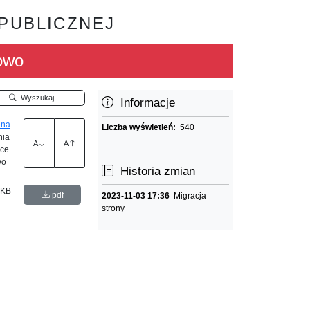
 PUBLICZNEJ
owo
Wyszukaj
Informacje
 na
Liczba wyświetleń:
540
nia
A
A
ece
wo
Historia zmian
 KB
pdf
2023-11-03 17:36
Migracja
strony