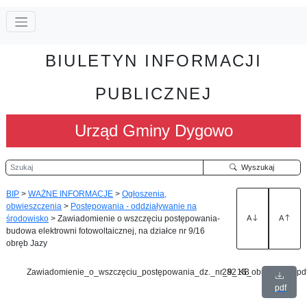
BIULETYN INFORMACJI
PUBLICZNEJ
Urząd Gminy Dygowo
Szukaj
Wyszukaj
BIP
>
WAŻNE INFORMACJE
>
Ogłoszenia,
obwieszczenia
>
Postępowania - oddziaływanie na
środowisko
>
Zawiadomienie o wszczęciu postępowania-
A
A
budowa elektrowni fotowoltaicznej, na działce nr 9/16
obręb Jazy
Zawiadomienie_o_wszczęciu_postępowania_dz._nr_9_16_obręb_Jazy.pd
282 KB
pdf