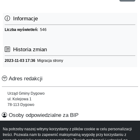
Informacje
Liczba wyświetleń:
546
Historia zmian
2023-11-03 17:36
Migracja strony
Adres redakcji
Urząd Gminy Dygowo
ul. Kolejowa 1
78-113 Dygowo
Osoby odpowiedzialne za BIP
Na potrzeby naszej witryny korzystamy z plików cookie w celu personalizacji
Informacje o serwisie
treści. Pozwala nam to zapewnić maksymalną wygodę przy korzystaniu z