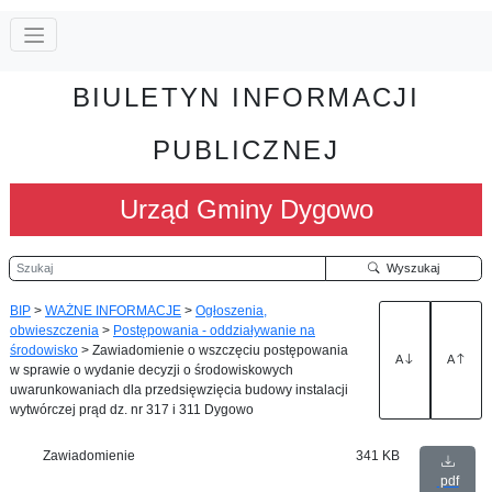
BIULETYN INFORMACJI
PUBLICZNEJ
Urząd Gminy Dygowo
Szukaj
Wyszukaj
BIP
>
WAŻNE INFORMACJE
>
Ogłoszenia,
obwieszczenia
>
Postępowania - oddziaływanie na
środowisko
>
Zawiadomienie o wszczęciu postępowania
A
A
w sprawie o wydanie decyzji o środowiskowych
uwarunkowaniach dla przedsięwzięcia budowy instalacji
wytwórczej prąd dz. nr 317 i 311 Dygowo
Zawiadomienie
341 KB
pdf