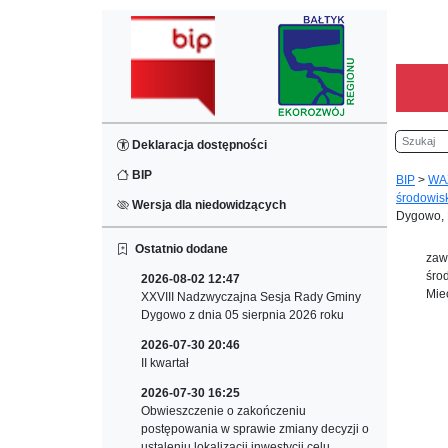
Szukaj
Deklaracja dostępności
BIP
BIP
>
WA
środowis
Wersja dla niedowidzących
Dygowo, 
Ostatnio dodane
zaw
śro
2026-08-02 12:47
Mie
XXVIII Nadzwyczajna Sesja Rady Gminy
Dygowo z dnia 05 sierpnia 2026 roku
2026-07-30 20:46
II kwartał
2026-07-30 16:25
Obwieszczenie o zakończeniu
postępowania w sprawie zmiany decyzji o
ustaleniu lokalizacji inwestycji celu