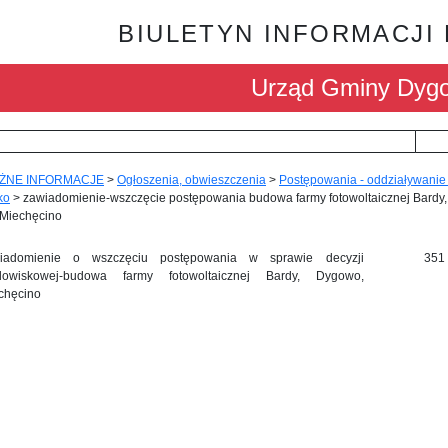
BIULETYN INFORMACJI
Urząd Gminy Dyg
ŻNE INFORMACJE
>
Ogłoszenia, obwieszczenia
>
Postępowania - oddziaływanie
ko
>
zawiadomienie-wszczęcie postępowania budowa farmy fotowoltaicznej Bardy,
Miechęcino
iadomienie o wszczęciu postępowania w sprawie decyzji
351
dowiskowej-budowa farmy fotowoltaicznej Bardy, Dygowo,
chęcino