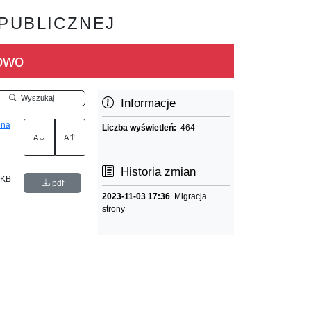
 PUBLICZNEJ
owo
Wyszukaj
Informacje
 na
Liczba wyświetleń:
464
A
A
Historia zmian
 KB
pdf
2023-11-03 17:36
Migracja
strony